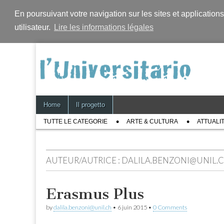
En poursuivant votre navigation sur les sites et application
utilisateur.
Lire les informations légales
Skip
Main
Home
Il progetto
to
menu
Sub
content
TUTTE LE CATEGORIE
ARTE & CULTURA
ATTUALI
menu
AUTEUR/AUTRICE :
DALILA.BENZONI@UNIL.
Erasmus Plus
by
dalila.benzoni@unil.ch
•
6 juin 2015
•
0 Comments