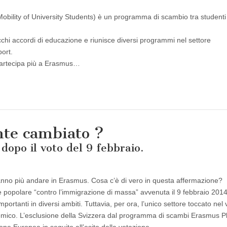
ility of University Students) è un programma di scambio tra studenti
i accordi di educazione e riunisce diversi programmi nel settore
port.
partecipa più a Erasmus…
nte cambiato ?
opo il voto del 9 febbraio.
ranno più andare in Erasmus. Cosa c’è di vero in questa affermazione?
e popolare “contro l’immigrazione di massa” avvenuta il 9 febbraio 201
tanti in diversi ambiti. Tuttavia, per ora, l’unico settore toccato nel 
mico. L’esclusione della Svizzera dal programma di scambi Erasmus Pl