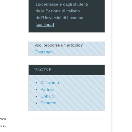
studentesse e dagli studenti
della Sezione di Italiano
dell’Università di Losanna.
[continua]
Vuoi proporre un articolo?
Contattaci!
PAGINE
Chi siamo
Partner
Link utili
Contatto
4
vivo
us,