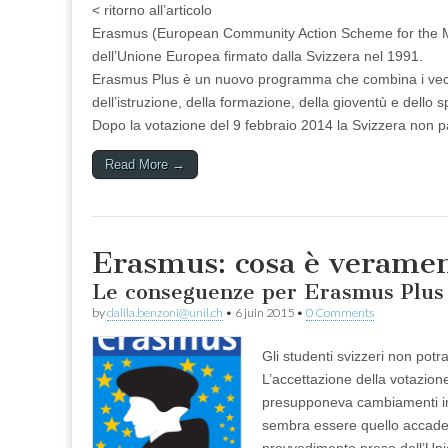
< ritorno all’articolo
Erasmus (European Community Action Scheme for the Mob
dell’Unione Europea firmato dalla Svizzera nel 1991.
Erasmus Plus è un nuovo programma che combina i vecch
dell’istruzione, della formazione, della gioventù e dello s
Dopo la votazione del 9 febbraio 2014 la Svizzera non 
Read More →
Erasmus: cosa è verame
Le conseguenze per Erasmus Plus d
by
dalila.benzoni@unil.ch
•
6 juin 2015
•
0 Comments
Gli studenti svizzeri non pot
L’accettazione della votazion
presupponeva cambiamenti impor
sembra essere quello accade