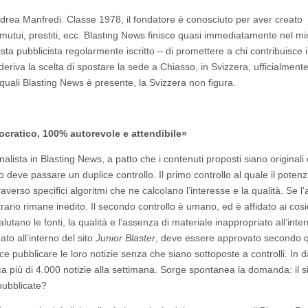
ndrea Manfredi. Classe 1978, il fondatore è conosciuto per aver creato
mutui, prestiti, ecc. Blasting News finisce quasi immediatamente nel mi
ista pubblicista regolarmente iscritto – di promettere a chi contribuisce
 deriva la scelta di spostare la sede a Chiasso, in Svizzera, ufficialment
 quali Blasting News è presente, la Svizzera non figura.
cratico, 100% autorevole e attendibile»
alista in Blasting News, a patto che i contenuti proposti siano originali 
olo deve passare un duplice controllo. Il primo controllo al quale il potenz
verso specifici algoritmi che ne calcolano l’interesse e la qualità. Se l’a
rario rimane inedito. Il secondo controllo è umano, ed è affidato ai cosi
alutano le fonti, la qualità e l’assenza di materiale inappropriato all’inte
to all’interno del sito
Junior Blaster
, deve essere approvato secondo 
 pubblicare le loro notizie senza che siano sottoposte a controlli. In 
ica più di 4.000 notizie alla settimana. Sorge spontanea la domanda: il s
 pubblicate?