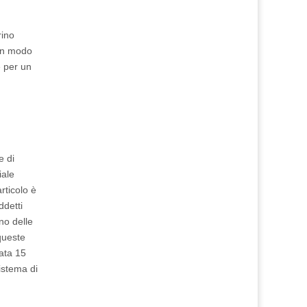
rino
 in modo
e per un
e di
iale
rticolo è
ddetti
rno delle
queste
data 15
istema di