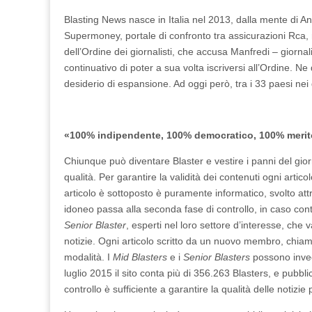
Blasting News nasce in Italia nel 2013, dalla mente di A
Supermoney, portale di confronto tra assicurazioni Rca, 
dell’Ordine dei giornalisti, che accusa Manfredi – giornal
continuativo di poter a sua volta iscriversi all’Ordine. Ne
desiderio di espansione. Ad oggi però, tra i 33 paesi nei
«100% indipendente, 100% democratico, 100% merito
Chiunque può diventare Blaster e vestire i panni del giorn
qualità. Per garantire la validità dei contenuti ogni artic
articolo è sottoposto è puramente informatico, svolto attra
idoneo passa alla seconda fase di controllo, in caso cont
Senior Blaster
, esperti nel loro settore d’interesse, che v
notizie. Ogni articolo scritto da un nuovo membro, chiama
modalità. I
Mid Blasters
e i
Senior Blasters
possono invece
luglio 2015 il sito conta più di 356.263 Blasters, e pubbl
controllo è sufficiente a garantire la qualità delle notizie