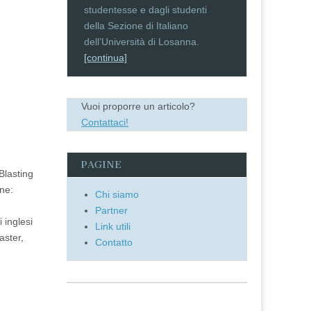
studentesse e dagli studenti
della Sezione di Italiano
dell’Università di Losanna.
[continua]
Vuoi proporre un articolo?
Contattaci!
PAGINE
 Blasting
ne:
Chi siamo
g
Partner
 inglesi
Link utili
aster,
Contatto