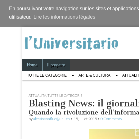
En poursuivant votre navigation sur les sites et application
utilisateur.
Lire les informations légales
Skip
Main
Home
Il progetto
to
menu
Sub
content
TUTTE LE CATEGORIE
ARTE & CULTURA
ATTUALI
menu
ATTUALITÀ
,
TUTTE LE CATEGORIE
Blasting News: il giornal
Quando la rivoluzione dell’inform
by
alessio.vonflue@unil.ch
•
15 juillet 2015
•
0 Comments