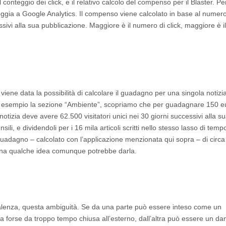
l conteggio dei click, e il relativo calcolo del compenso per il Blaster. Pe
appoggia a Google Analytics. Il compenso viene calcolato in base al numero
essivi alla sua pubblicazione. Maggiore è il numero di click, maggiore è il
, viene data la possibilità di calcolare il guadagno per una singola notizi
ad esempio la sezione “Ambiente”, scopriamo che per guadagnare 150 e
otizia deve avere 62.500 visitatori unici nei 30 giorni successivi alla s
sili, e dividendoli per i 16 mila articoli scritti nello stesso lasso di temp
 guadagno – calcolato con l’applicazione menzionata qui sopra – di circa
una qualche idea comunque potrebbe darla.
alenza, questa ambiguità. Se da una parte può essere inteso come un
za forse da troppo tempo chiusa all’esterno, dall’altra può essere un dan