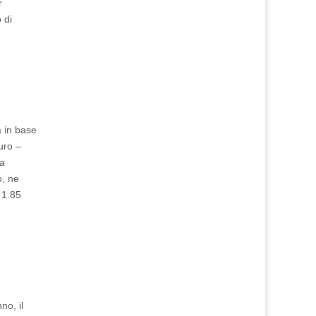
r
 di
a in base
uro –
ua
o, ne
 1.85
no, il