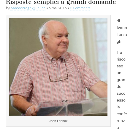
Risposte semplici a grandi domande
by
ivano.terzaghi@unil.ch
•
9 mai 2016
•
0 Comments
di
Ivano
Terza
ghi
Ha
risco
sso
un
gran
de
succ
esso
la
confe
renz
John Lennox
a