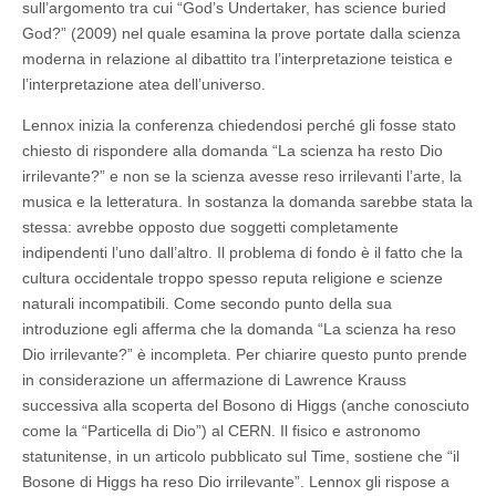
sull’argomento tra cui “God’s Undertaker, has science buried
God?” (2009) nel quale esamina la prove portate dalla scienza
moderna in relazione al dibattito tra l’interpretazione teistica e
l’interpretazione atea dell’universo.
Lennox inizia la conferenza chiedendosi perché gli fosse stato
chiesto di rispondere alla domanda “La scienza ha resto Dio
irrilevante?” e non se la scienza avesse reso irrilevanti l’arte, la
musica e la letteratura. In sostanza la domanda sarebbe stata la
stessa: avrebbe opposto due soggetti completamente
indipendenti l’uno dall’altro. Il problema di fondo è il fatto che la
cultura occidentale troppo spesso reputa religione e scienze
naturali incompatibili. Come secondo punto della sua
introduzione egli afferma che la domanda “La scienza ha reso
Dio irrilevante?” è incompleta. Per chiarire questo punto prende
in considerazione un affermazione di Lawrence Krauss
successiva alla scoperta del Bosono di Higgs (anche conosciuto
come la “Particella di Dio”) al CERN. Il fisico e astronomo
statunitense, in un articolo pubblicato sul Time, sostiene che “il
Bosone di Higgs ha reso Dio irrilevante”. Lennox gli rispose a