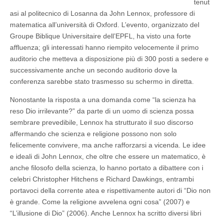
tenut
asi al politecnico di Losanna da John Lennox, professore di
matematica all’università di Oxford. L’evento, organizzato del
Groupe Biblique Universitaire dell’EPFL, ha visto una forte
affluenza; gli interessati hanno riempito velocemente il primo
auditorio che metteva a disposizione più di 300 posti a sedere e
successivamente anche un secondo auditorio dove la
conferenza sarebbe stato trasmesso su schermo in diretta.
Nonostante la risposta a una domanda come “la scienza ha
reso Dio irrilevante?” da parte di un uomo di scienza possa
sembrare prevedibile, Lennox ha strutturato il suo discorso
affermando che scienza e religione possono non solo
felicemente convivere, ma anche rafforzarsi a vicenda. Le idee
e ideali di John Lennox, che oltre che essere un matematico, è
anche filosofo della scienza, lo hanno portato a dibattere con i
celebri Christopher Hitchens e Richard Dawkings, entrambi
portavoci della corrente atea e rispettivamente autori di “Dio non
è grande. Come la religione avvelena ogni cosa” (2007) e
“L’illusione di Dio” (2006). Anche Lennox ha scritto diversi libri