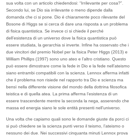
sua volta con un articolo chiedendosi: “Irrilevante per cosa?”.
Secondo lui, se Dio sia irrilevante o meno dipende dalla
domanda che ci si pone. Dio é chiaramente poco rilevante del
Bosone di Higgs se si cerca di dare una risposta a un problema
di fisica quantistica. Se invece ci si chiede il perché
dell’esistenza di un universo dove la fisica quantistica può
essere studiata, la gerarchia si inverte. Infine ha osservato che i
due vincitori del premio Nobel per la fisica Peter Higgs (2013) e
William Phillips (1997) sono uno ateo e l’altro cristiano. Questo
può essere dimostrare come la fede in Dio e la fede nell’ateismo
siano entrambi compatibili con la scienza. Lennox afferma infatti
che il problema non risiede nel rapporto tra Dio e scienza ma
bensì nella differente visione del mondo della dottrina filosofica
teistica e di quella atea. La prima afferma l’esistenza di un
essere trascendente mentre la seconda la nega, asserendo che
massa ed energia siano le sole entità presenti nell’universo.
Una volta che capiamo quali sono le domande giuste da porci ci
si può chiedere se la scienza punti verso il teismo, l’ateismo o
nessuno dei due. Nei successivi cinquanta minuti Lennox prova