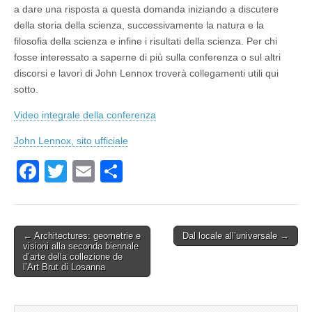
a dare una risposta a questa domanda iniziando a discutere
della storia della scienza, successivamente la natura e la
filosofia della scienza e infine i risultati della scienza. Per chi
fosse interessato a saperne di più sulla conferenza o sul altri
discorsi e lavori di John Lennox troverà collegamenti utili qui
sotto.
Video integrale della conferenza
John Lennox, sito ufficiale
F
T
E
P
a
wi
m
ar
c
tt
ail
ta
e
er
g
Post
← Architectures: geometrie e
Dal locale all’universale
→
visioni alla seconda biennale
navigation
b
er
d’arte della collezione de
l’Art Brut di Losanna
o
o