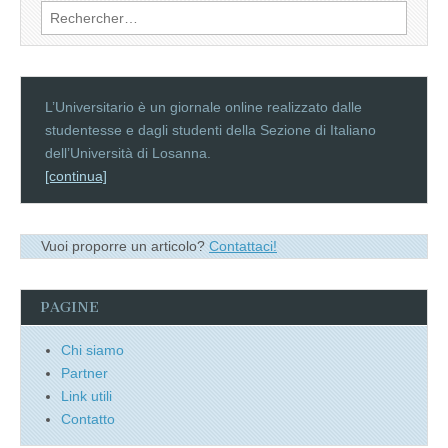
Rechercher :
k
L’Universitario è un giornale online realizzato dalle
studentesse e dagli studenti della Sezione di Italiano
dell’Università di Losanna.
[continua]
Vuoi proporre un articolo?
Contattaci!
PAGINE
Chi siamo
Partner
Link utili
Contatto