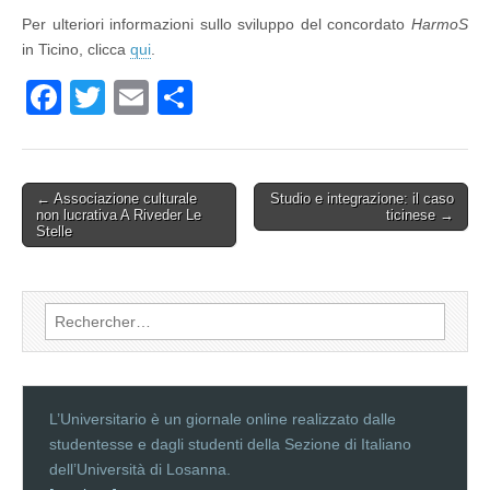
Per ulteriori informazioni sullo sviluppo del concordato
HarmoS
in Ticino, clicca
qui
.
F
T
E
P
a
wi
m
ar
c
tt
ail
ta
e
er
g
Post
← Associazione culturale
Studio e integrazione: il caso
non lucrativa A Riveder Le
ticinese
→
navigation
b
er
Stelle
o
o
Rechercher :
k
L’Universitario è un giornale online realizzato dalle
studentesse e dagli studenti della Sezione di Italiano
dell’Università di Losanna.