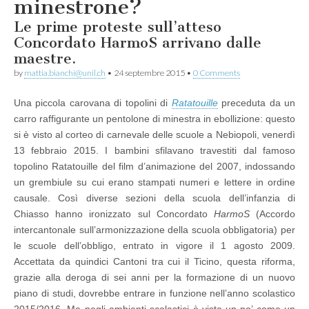
minestrone?
Le prime proteste sull’atteso
Concordato HarmoS arrivano dalle
maestre.
by
mattia.bianchi@unil.ch
•
24 septembre 2015
•
0 Comments
Una piccola carovana di topolini di
Ratatouille
preceduta da un
carro raffigurante un pentolone di minestra in ebollizione: questo
si è visto al corteo di carnevale delle scuole a Nebiopoli, venerdì
13 febbraio 2015. I bambini sfilavano travestiti dal famoso
topolino Ratatouille del film d’animazione del 2007, indossando
un grembiule su cui erano stampati numeri e lettere in ordine
causale. Così diverse sezioni della scuola dell’infanzia di
Chiasso hanno ironizzato sul Concordato
HarmoS
(Accordo
intercantonale sull’armonizzazione della scuola obbligatoria) per
le scuole dell’obbligo, entrato in vigore il 1 agosto 2009.
Accettata da quindici Cantoni tra cui il Ticino, questa riforma,
grazie alla deroga di sei anni per la formazione di un nuovo
piano di studi, dovrebbe entrare in funzione nell’anno scolastico