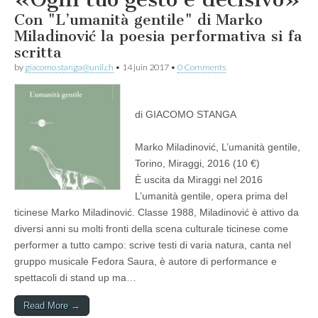
Con "L’umanità gentile" di Marko
Miladinović la poesia performativa si fa
scritta
by
giacomo.stanga@unil.ch
•
14 juin 2017
•
0 Comments
di GIACOMO STANGA
Marko Miladinović, L’umanità gentile,
Torino, Miraggi, 2016 (10 €)
È uscita da Miraggi nel 2016
L’umanità gentile, opera prima del
ticinese Marko Miladinović. Classe 1988, Miladinović è attivo da
diversi anni su molti fronti della scena culturale ticinese come
performer a tutto campo: scrive testi di varia natura, canta nel
gruppo musicale Fedora Saura, è autore di performance e
spettacoli di stand up ma…
Read More →