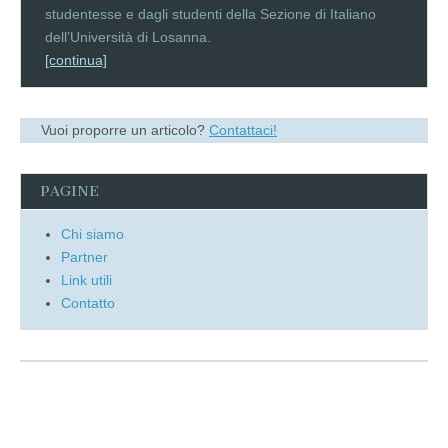
studentesse e dagli studenti della Sezione di Italiano
dell’Università di Losanna.
[continua]
Vuoi proporre un articolo?
Contattaci!
PAGINE
Chi siamo
Partner
Link utili
Contatto