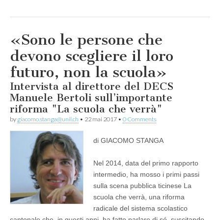
«Sono le persone che
devono scegliere il loro
futuro, non la scuola»
Intervista al direttore del DECS
Manuele Bertoli sull’importante
riforma "La scuola che verrà"
by
giacomo.stanga@unil.ch
•
22 mai 2017
•
0 Comments
di GIACOMO STANGA
Nel 2014, data del primo rapporto
intermedio, ha mosso i primi passi
sulla scena pubblica ticinese La
scuola che verrà, una riforma
radicale del sistema scolastico
cantonale che, in questi anni, ha fatto parlare di sé, suscitando