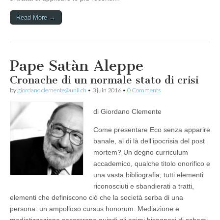
Read More →
Pape Satàn Aleppe
Cronache di un normale stato di crisi
by
giordano.clemente@unil.ch
•
3 juin 2016
•
0 Comments
di Giordano Clemente
Come presentare Eco senza apparire
banale, al di là dell’ipocrisia del post
mortem? Un degno curriculum
accademico, qualche titolo onorifico e
una vasta bibliografia; tutti elementi
riconosciuti e sbandierati a tratti,
elementi che definiscono ciò che la società serba di una
persona: un ampolloso cursus honorum. Mediazione e