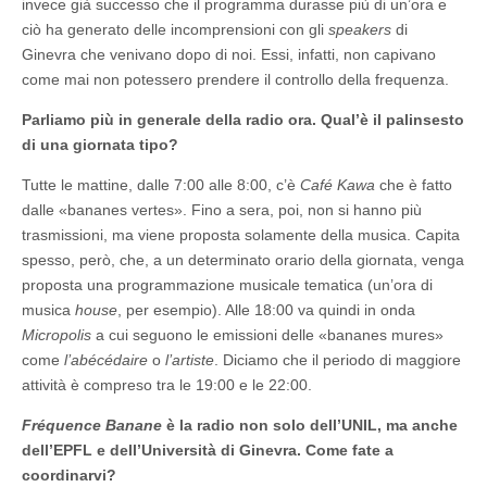
invece già successo che il programma durasse più di un’ora e
ciò ha generato delle incomprensioni con gli
speakers
di
Ginevra che venivano dopo di noi. Essi, infatti, non capivano
come mai non potessero prendere il controllo della frequenza.
Parliamo più in generale della radio ora. Qual’è il palinsesto
di una giornata tipo?
Tutte le mattine, dalle 7:00 alle 8:00, c’è
Café Kawa
che è fatto
dalle «bananes vertes». Fino a sera, poi, non si hanno più
trasmissioni, ma viene proposta solamente della musica. Capita
spesso, però, che, a un determinato orario della giornata, venga
proposta una programmazione musicale tematica (un’ora di
musica
house
, per esempio). Alle 18:00 va quindi in onda
Micropolis
a cui seguono le emissioni delle «bananes mures»
come
l’abécédaire
o
l’artiste
. Diciamo che il periodo di maggiore
attività è compreso tra le 19:00 e le 22:00.
Fréquence Banane
è la radio non solo dell’UNIL, ma anche
dell’EPFL e dell’Università di Ginevra. Come fate a
coordinarvi?