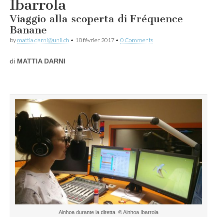
Ibarrola
Viaggio alla scoperta di Fréquence
Banane
by
mattia.darni@unil.ch
•
18 février 2017
•
0 Comments
di
MATTIA DARNI
Ainhoa durante la diretta. © Ainhoa Ibarrola