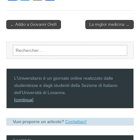
a
wi
m
ar
c
tt
ail
ta
e
er
g
Post
← Addio a Giovanni Orelli
La miglior medicina
→
navigation
b
er
o
Rechercher :
o
k
L’Universitario è un giornale online realizzato dalle
studentesse e dagli studenti della Sezione di Italiano
dell’Università di Losanna.
[continua]
Vuoi proporre un articolo?
Contattaci!