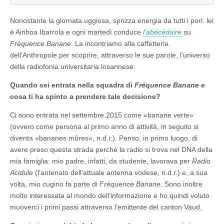
Nonostante la giornata uggiosa, sprizza energia da tutti i pori: lei
è Ainhoa Ibarrola e ogni martedì conduce
l’abécédaire
su
Fréquence Banane
. La incontriamo alla caffetteria
dell’Anthropole per scoprire, attraverso le sue parole, l’universo
della radiofonia universitaria losannese.
Quando sei entrata nella squadra di
Fréquence Banane
e
cosa ti ha spinto a prendere tale decisione?
Ci sono entrata nel settembre 2015 come «banane verte»
(ovvero come persona al primo anno di attività, in seguito si
diventa «bananes mûres», n.d.r.). Penso, in primo luogo, di
avere preso questa strada perché la radio si trova nel DNA della
mia famiglia: mio padre, infatti, da studente, lavorava per
Radio
Acidule
(l’antenato dell’attuale antenna vodese, n.d.r.) e, a sua
volta, mio cugino fa parte di
Fréquence Banane
. Sono inoltre
molto interessata al mondo dell’informazione e ho quindi voluto
muoverci i primi passi attraverso l’emittente del canton Vaud.