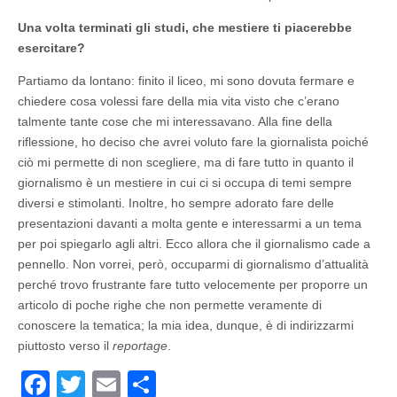
Una volta terminati gli studi, che mestiere ti piacerebbe
esercitare?
Partiamo da lontano: finito il liceo, mi sono dovuta fermare e
chiedere cosa volessi fare della mia vita visto che c’erano
talmente tante cose che mi interessavano. Alla fine della
riflessione, ho deciso che avrei voluto fare la giornalista poiché
ciò mi permette di non scegliere, ma di fare tutto in quanto il
giornalismo è un mestiere in cui ci si occupa di temi sempre
diversi e stimolanti. Inoltre, ho sempre adorato fare delle
presentazioni davanti a molta gente e interessarmi a un tema
per poi spiegarlo agli altri. Ecco allora che il giornalismo cade a
pennello. Non vorrei, però, occuparmi di giornalismo d’attualità
perché trovo frustrante fare tutto velocemente per proporre un
articolo di poche righe che non permette veramente di
conoscere la tematica; la mia idea, dunque, è di indirizzarmi
piuttosto verso il
reportage
.
F
T
E
P