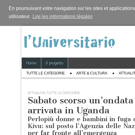
En poursuivant votre navigation sur les sites et application
utilisateur.
Lire les informations légales
Skip
Main
Home
Il progetto
to
menu
Sub
content
TUTTE LE CATEGORIE
ARTE & CULTURA
ATTUALI
menu
ATTUALITÀ
,
TUTTE LE CATEGORIE
Sabato scorso un’ondata 
arrivata in Uganda
Perlopiù donne e bambini in fuga 
Kivu: sul posto l’Agenzia delle Naz
per far fronte all’emergenza