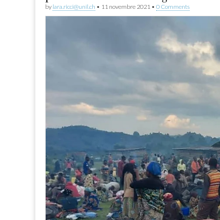
by
lara.ricci@unil.ch
•
11 novembre 2021
•
0 Comments