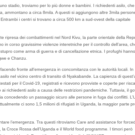
no stadio, troviamo per lo più donne e bambini. I richiedenti asilo, ch
nda, ammontano a circa 8mila. A questi si aggiungono altre 3mila person
. Entrambi i centri si trovano a circa 500 km a sud-ovest della capitale
pante ripresa dei combattimenti nel Nord Kivu, la parte orientale della Rep
 in corso gravissime violenze interetniche per il controllo dell’area, ch
lo stupro come arma di guerra e di cancellazione etnica. I profughi hanno 
rugwe e Chanzu.
 facendo fronte all’emergenza in concomitanza con le autorità locali. In
i asilo nel vicino centro di transito di Nyakabande. La capienza di quest’
stati per il Covid-19, registrati e ricevono provviste e coperte per risca
ai richiedenti asilo a causa delle restrizioni pandemiche. Tuttavia, il g
concedendo un passaggio sicuro alle persone in fuga dai conflitti. L’
 Attualmente ci sono 1,5 milioni di rifugiati in Uganda, la maggior parte p
ontare l’emergenza. Tra questi ritroviamo Care and assistance for force
n, la Croce Rossa dell’Uganda e il World food programme. I timori però