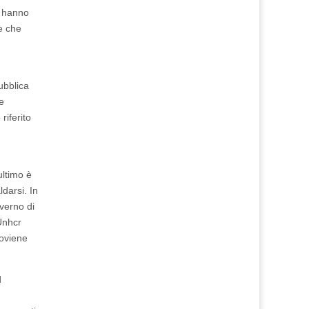
e hanno
e che
ubblica
e
riferito
ultimo è
ldarsi. In
overno di
Unhcr
roviene
d