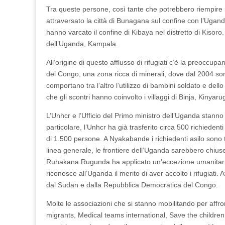
Tra queste persone, così tante che potrebbero riempire u
attraversato la città di Bunagana sul confine con l’Uga
hanno varcato il confine di Kibaya nel distretto di Kisoro
dell’Uganda, Kampala.
All’origine di questo afflusso di rifugiati c’è la preoccu
del Congo, una zona ricca di minerali, dove dal 2004 sono
comportano tra l’altro l’utilizzo di bambini soldato e del
che gli scontri hanno coinvolto i villaggi di Binja, Kinya
L’Unhcr e l’Ufficio del Primo ministro dell’Uganda stanno
particolare, l’Unhcr ha già trasferito circa 500 richiedent
di 1.500 persone. A Nyakabande i richiedenti asilo sono te
linea generale, le frontiere dell’Uganda sarebbero chiuse 
Ruhakana Rugunda ha applicato un’eccezione umanitaria 
riconosce all’Uganda il merito di aver accolto i rifugiati.
dal Sudan e dalla Repubblica Democratica del Congo.
Molte le associazioni che si stanno mobilitando per affr
migrants, Medical teams international, Save the childre