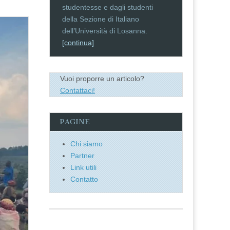
studentesse e dagli studenti
della Sezione di Italiano
dell’Università di Losanna.
[continua]
Vuoi proporre un articolo?
Contattaci!
PAGINE
Chi siamo
Partner
Link utili
Contatto