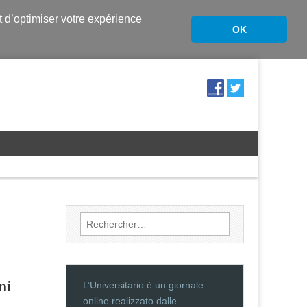
nt d’optimiser votre expérience
OK
Rechercher :
d
ni
L’Universitario è un giornale
online realizzato dalle