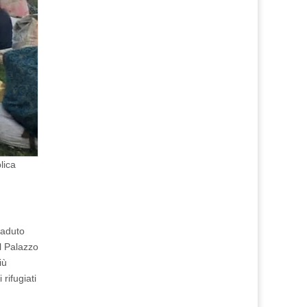
lica
caduto
l Palazzo
iù
rifugiati