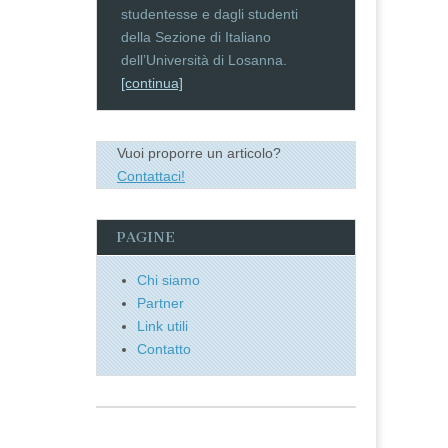
studentesse e dagli studenti
della Sezione di Italiano
dell’Università di Losanna.
[continua]
Vuoi proporre un articolo?
Contattaci!
PAGINE
Chi siamo
Partner
Link utili
Contatto