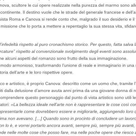
anova, scultore le cui opere realizzate nella purezza del marmo sono all
ontinente. Il destino vuole che le strade del generale francese e dell’ar
ista Roma e Canova si rende conto che, malgrado il suo desiderio e il 
ti, missione che lo porta a mettere a repentaglio la sua stessa vita, sfidar
infedeltà rispetto al puro cronachismo storico. Per questo, fatta salva l
rcature” rispetto al convenzionale svolgimento degli eventi sono assol
he alcuni aspetti del romanzo sono frutto della sua immaginazione.
 in modo armonioso, trasformando l’unione di reale e immaginario in una 
oria dell’arte e le loro rispettive opere.
gico e artistico, è proprio Canova: descritto come un uomo che, tramite l’
uriti dalla delusione d’amore avuta anni prima da una giovane donna di
omprendere questo personaggio dal punto di vista artistico sono utili le
atori:
«La bellezza ideale nell’arte non è rappresentare le cose così c
ppresentarle come dovrebbero essere e migliorarle, aggiungendo loro 
prima non avevano. […] Quando sono in procinto di concludere un lavoro
on lo è, e vorrei portarlo ancora avanti, sempre più, sempre più avanti,
isiede nelle molte cose che posso fare, ma nelle poche opere che riesco 