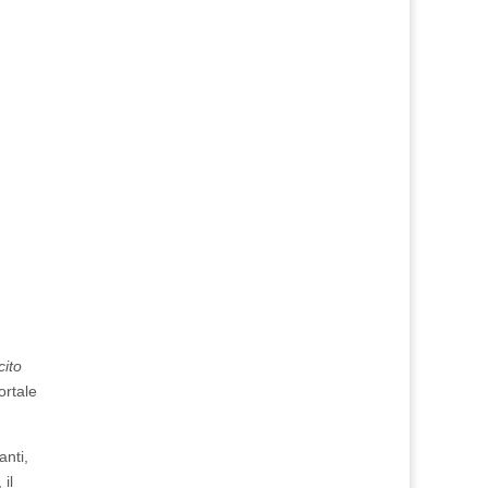
cito
rtale
anti,
, il