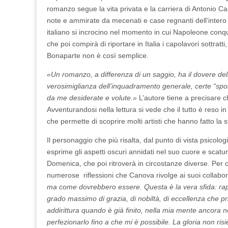
romanzo segue la vita privata e la carriera di Antonio C
note e ammirate da mecenati e case regnanti dell’intero c
italiano si incrocino nel momento in cui Napoleone conqu
che poi compirà di riportare in Italia i capolavori sottrat
Bonaparte non è così semplice.
«Un romanzo, a differenza di un saggio, ha il dovere dell’
verosimiglianza dell’inquadramento generale, certe “spo
da me desiderate e volute.»
L’autore tiene a precisare c
Avventurandosi nella lettura si vede che il tutto è reso
che permette di scoprire molti artisti che hanno fatto la st
Il personaggio che più risalta, dal punto di vista psicolo
esprime gli aspetti oscuri annidati nel suo cuore e scat
Domenica, che poi ritroverà in circostanze diverse. Per c
numerose riflessioni che Canova rivolge ai suoi collabor
ma come dovrebbero essere. Questa è la vera sfida: ra
grado massimo di grazia, di nobiltà, di eccellenza che 
addirittura quando è già finito, nella mia mente ancora n
perfezionarlo fino a che mi è possibile. La gloria non r