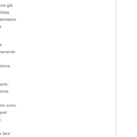
ora già
tista
tentativo
e
a
utamente
storia
arte,
 nome
ome sono,
quel
,
a fare