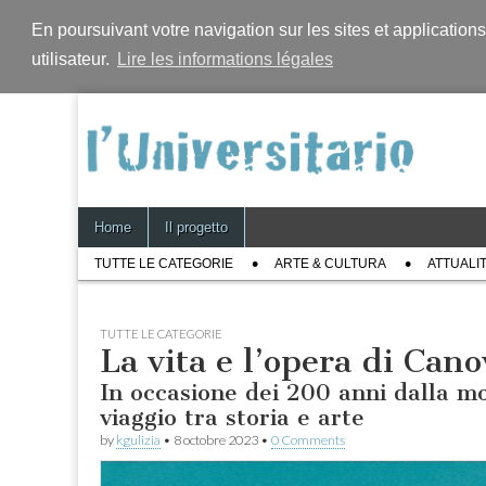
En poursuivant votre navigation sur les sites et application
utilisateur.
Lire les informations légales
Skip
Main
Home
Il progetto
to
menu
Sub
content
TUTTE LE CATEGORIE
ARTE & CULTURA
ATTUALI
menu
TUTTE LE CATEGORIE
La vita e l’opera di Can
In occasione dei 200 anni dalla m
viaggio tra storia e arte
by
kgulizia
•
8 octobre 2023
•
0 Comments